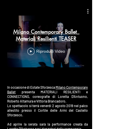
Milano Contemporary Ballet_
Materiali Resilienti TEASER
Riproduci Video
In occasione di Estate Sforzesca
Milano Contemporary
Ballet
presenta MATERIALI RESILIENTI e
CONNECTIONS, coreografie di Loretta D’Antuono,
Roberto Altamura e Vittoria Brancadoro.
Lo spettacolo si terrà venerdì 2 agosto 2019 nel palco
allestito presso il Cortile delle Armi del Castello
Sforzesco.
Ad aprire la serata sarà la performance creata da
Loretta D’Antuono per i danzatori della compagnia.