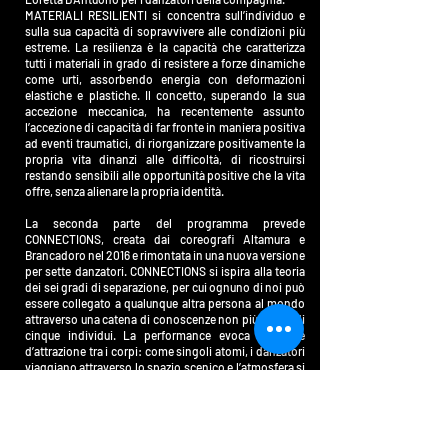
MATERIALI RESILIENTI si concentra sull’individuo e
sulla sua capacità di sopravvivere alle condizioni più
estreme. La resilienza è la capacità che caratterizza
tutti i materiali in grado di resistere a forze dinamiche
come urti, assorbendo energia con deformazioni
elastiche e plastiche. Il concetto, superando la sua
accezione meccanica, ha recentemente assunto
l’accezione di capacità di far fronte in maniera positiva
ad eventi traumatici, di riorganizzare positivamente la
propria vita dinanzi alle difficoltà, di ricostruirsi
restando sensibili alle opportunità positive che la vita
offre, senza alienare la propria identità.
La seconda parte del programma prevede
CONNECTIONS, creata dai coreografi Altamura e
Brancadoro nel 2016 e rimontata in una nuova versione
per sette danzatori. CONNECTIONS si ispira alla teoria
dei sei gradi di separazione, per cui ognuno di noi può
essere collegato a qualunque altra persona al mondo
attraverso una catena di conoscenze non più ampia di
cinque individui. La performance evoca il potere
d’attrazione tra i corpi: come singoli atomi, i danzatori
viaggiano attraverso lo spazio scenico e l’atmosfera si
carica di corrispondenze empatiche. Un vocabolario
muto ma ricercato racconta la capacità individuale di
catturare attraverso gli impulsi del corpo, entrando in
un vortice emozionale e connettivo con gli altri.