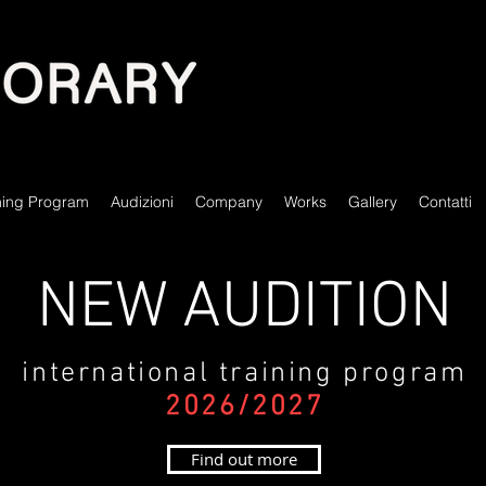
milano contemporary ballet, ev
produzioni teatrali, ballerini
show,
ining Program
Audizioni
Company
Works
Gallery
Contatti
NEW AUDITION
international training program
2026/2027
Find out more