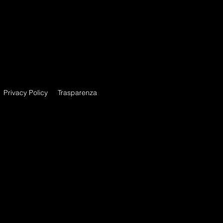
enti milano, danza eventi, performance milano, coreografie per eventi,
 per eventi milano, coreografi per eventi milano, show a milano, fashion
Privacy Policy
Trasparenza