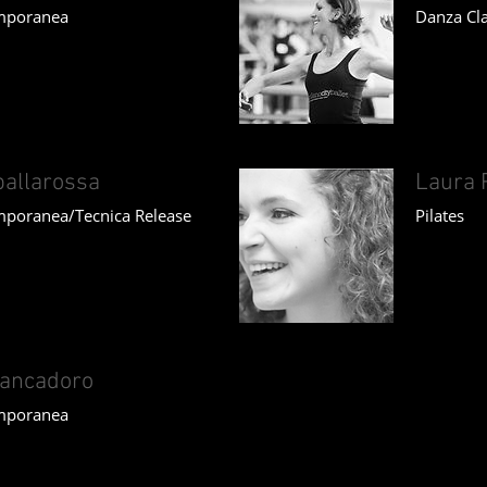
mporanea
Danza Cla
pallarossa
Laura 
poranea/Tecnica Release
Pilates
Brancadoro
mporanea