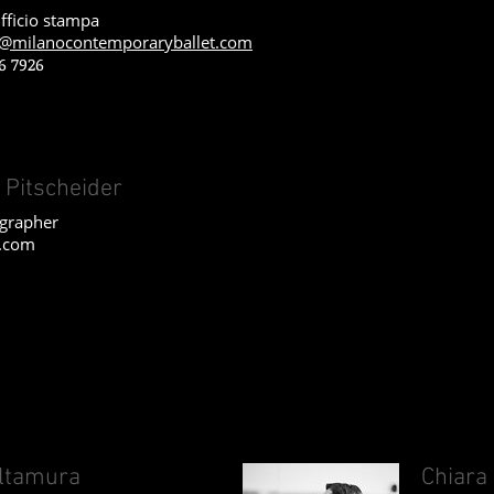
fficio stampa
ni@milanocontemporaryballet.com
6 7926
 Pitscheider
ographer
o.com
ltamura
Chiara