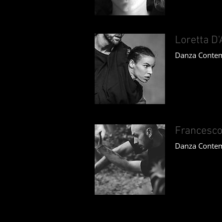
Loretta D
Danza Conte
Francesc
Danza Conte