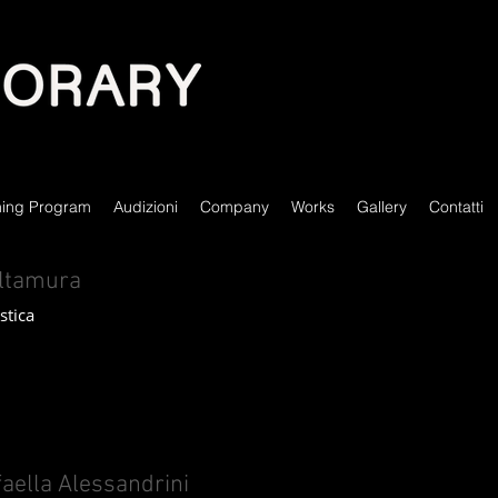
milano contemporary ballet, ev
produzioni teatrali, ballerini
show,
ining Program
Audizioni
Company
Works
Gallery
Contatti
ltamura
stica
aella Alessandrini