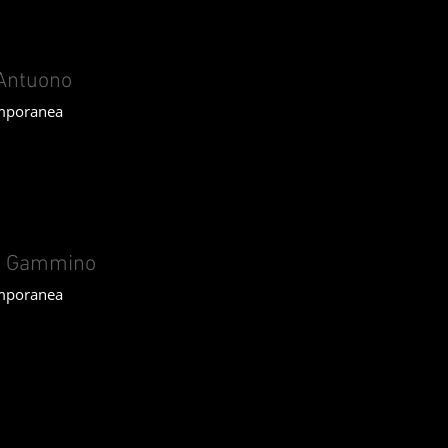
'Antuono
mporanea
o Gammino
mporanea