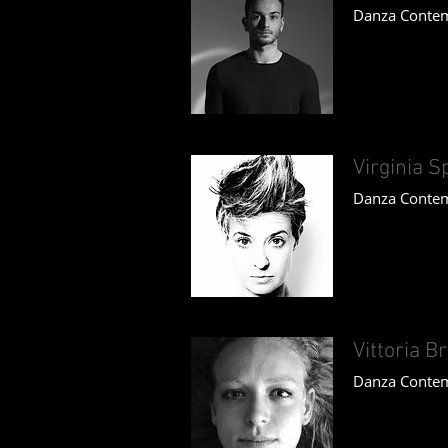
Danza Conte
Virginia S
Danza Contem
Vittoria 
Danza Conte