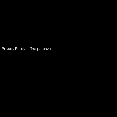
enti milano, danza eventi, performance milano, coreografie per eventi,
 per eventi milano, coreografi per eventi milano, show a milano, fashion
Privacy Policy
Trasparenza