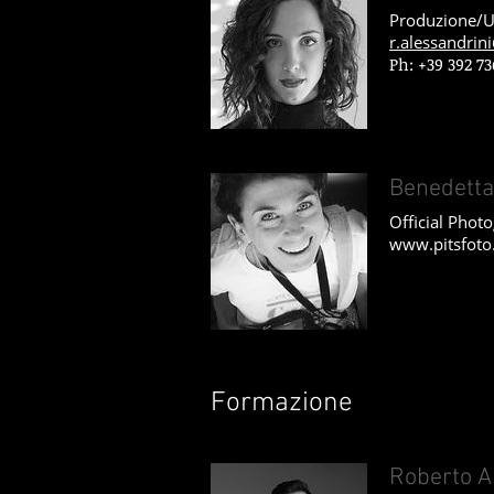
Produzione/U
r.alessandri
Ph: +39 392 73
Benedetta
Official Phot
www.pitsfot
Formazione
Roberto A