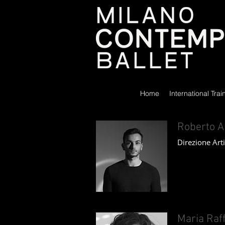
Home
International Tra
Roberto A
Direzione Arti
Maria Raff