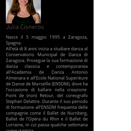
Julia Cisneros
Nasce il 5 maggio 1995 a Zaragoza,
Spagna.
All’età di 8 anni inizia a studiare danza al
Conservatorio Municipal de Danza di
Zaragoza. Prosegue la sua formazione di
danza classica e contemporanea
all’Academia de Danza Antonio
Almenara e all’Ecole National Superièure
de Danse de Marseille (ENSDM), dove ha
l’occasione di ballare nella creazione
Point de (non) Retour, del coreografo
Stephan Delattre. Durante il suo periodo
di formazione all’ENSDM frequenta delle
compagnie come il Ballet de Nürnberg,
Ballet de l’Opèra du Rhin e il Ballet de
Lorraine, in cui passa qualche settimana
come stagista.