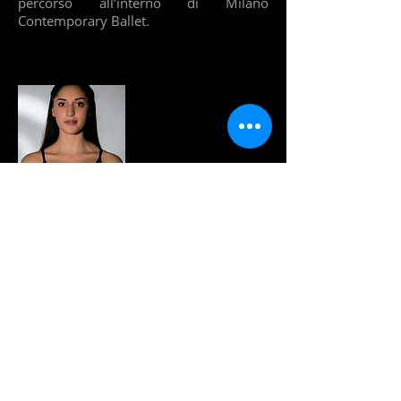
percorso all’interno di Milano
Contemporary Ballet.
Francesca Santamaria
Nata il 18 ottobre 1997 a San Giovanni
Rotondo, proviene da San Nicandro
Garganico, dove ha iniziato a muovere i
primi passi nel mondo della danza.
A 15 anni si trasferisce a Roma per
frequentare la scuola del "Balletto di
Roma" diretto da Paola Jorio. Qui studia
con diversi maestri, in particolare con
Alexandre Stepkine, Giulia Rossitto e
Paolo Mangiola. Durante il suo percorso